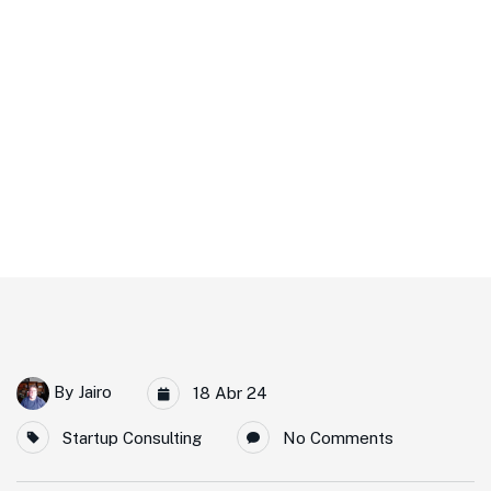
Home IT Solutions
Latest News From The Economy WorldMarketing
“
By
Jairo
18 Abr 24
Startup Consulting
No Comments