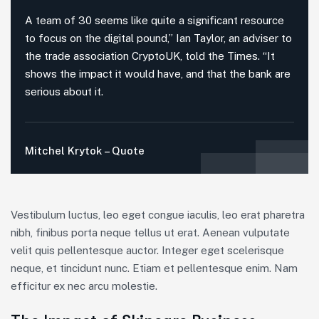
A team of 30 seems like quite a significant resource
to focus on the digital pound,” Ian Taylor, an adviser to
the trade association CryptoUK, told the Times. “It
shows the impact it would have, and that the bank are
serious about it.
Mitchel Krytok – Quote
Vestibulum luctus, leo eget congue iaculis, leo erat pharetra
nibh, finibus porta neque tellus ut erat. Aenean vulputate
velit quis pellentesque auctor. Integer eget scelerisque
neque, et tincidunt nunc. Etiam et pellentesque enim. Nam
efficitur ex nec arcu molestie.