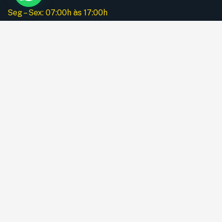
Seg – Sex: 07:00h às 17:00h
Instagram
Menu
Home
A Empresa
Nossos Serviços
Equipamentos
Galeria
Apólice de Seguro