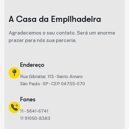
A
C
a
s
a
d
a
E
m
p
i
l
h
a
d
e
i
r
a
Agradecemos o seu contato. Será um enorme
prazer para nós sua parceria.
Endereço
Rua Gibraltar, 113 - Santo Amaro
São Paulo - SP - CEP 04755-070
Fones
11 - 5641-6741
11 91050-8383