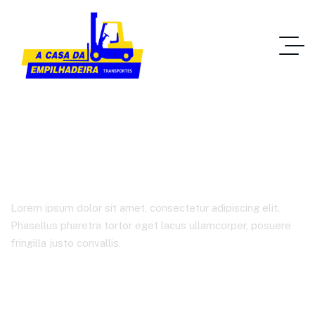
Product Details
Lorem ipsum dolor sit amet, consectetur adipiscing elit.
Phasellus pharetra tortor eget lacus ullamcorper, posuere
fringilla justo convallis.
Home IT Solutions
Product Details