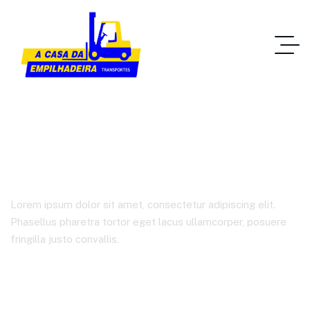
Corporate
Lorem ipsum dolor sit amet, consectetur adipiscing elit.
Phasellus pharetra tortor eget lacus ullamcorper, posuere
fringilla justo convallis.
Home IT Solutions
Tags De Produto
Corporate