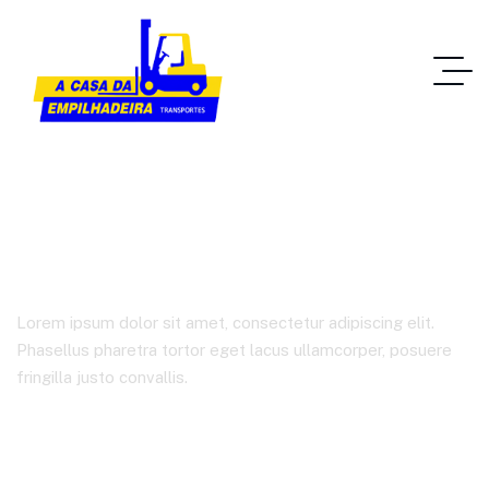
Analysis
Lorem ipsum dolor sit amet, consectetur adipiscing elit.
Phasellus pharetra tortor eget lacus ullamcorper, posuere
fringilla justo convallis.
Home IT Solutions
Tags De Produto
Analysis