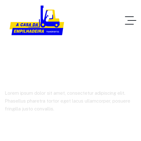
Marketing
Lorem ipsum dolor sit amet, consectetur adipiscing elit.
Phasellus pharetra tortor eget lacus ullamcorper, posuere
fringilla justo convallis.
Home IT Solutions
Categorias De Produto
Marketing